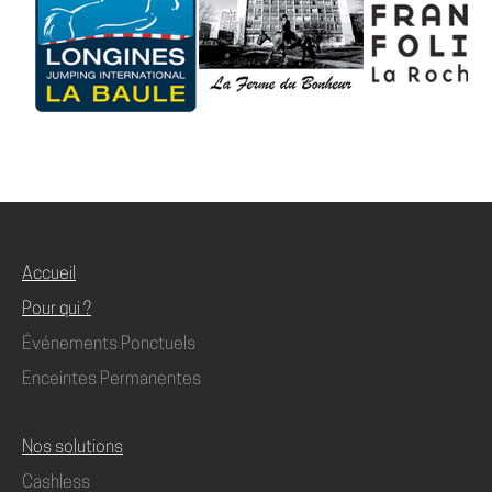
Accueil
Pour qui ?
Événements Ponctuels
Enceintes Permanentes
Nos solutions
Cashless